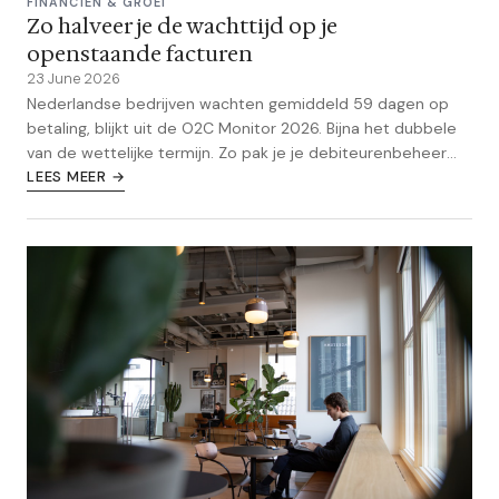
FINANCIEN & GROEI
Zo halveer je de wachttijd op je
openstaande facturen
23 June 2026
Nederlandse bedrijven wachten gemiddeld 59 dagen op
betaling, blijkt uit de O2C Monitor 2026. Bijna het dubbele
van de wettelijke termijn. Zo pak je je debiteurenbeheer
aan en houd je je cashflow gezond.
LEES MEER →