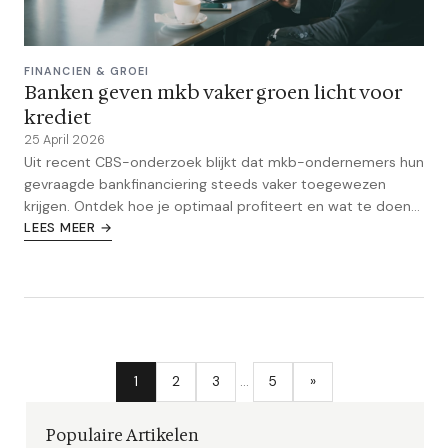
FINANCIEN & GROEI
Banken geven mkb vaker groen licht voor
krediet
25 April 2026
Uit recent CBS-onderzoek blijkt dat mkb-ondernemers hun
gevraagde bankfinanciering steeds vaker toegewezen
krijgen. Ontdek hoe je optimaal profiteert en wat te doen
als de bank toch nee zegt.
LEES MEER →
1
2
3
…
5
»
Populaire Artikelen