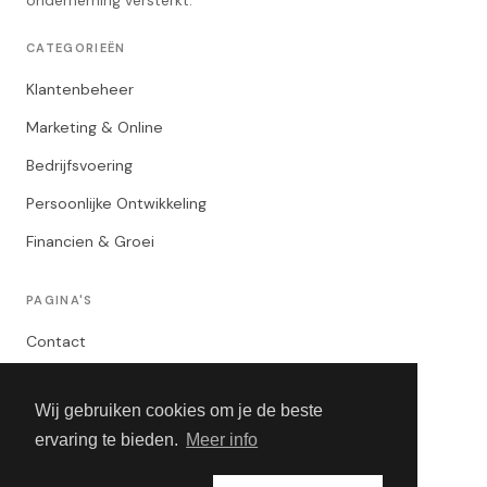
onderneming versterkt.
CATEGORIEËN
Klantenbeheer
Marketing & Online
Bedrijfsvoering
Persoonlijke Ontwikkeling
Financien & Groei
PAGINA'S
Contact
Privacybeleid
Wij gebruiken cookies om je de beste
Algemene Voorwaarden
ervaring te bieden.
Meer info
Adverteren